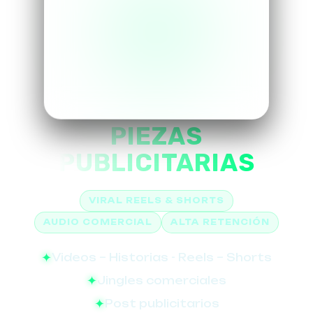
PIEZAS
PUBLICITARIAS
VIRAL REELS & SHORTS
AUDIO COMERCIAL
ALTA RETENCIÓN
Videos – Historias - Reels – Shorts
Jingles comerciales
Post publicitarios