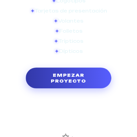
Logotipos
Tarjetas de presentación
Volantes
Folletos
Trípticos
Dípticos
EMPEZAR
PROYECTO