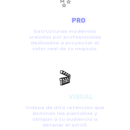
✨
DISEÑO
PRO
Estructuras modernas
creadas por profesionales
dedicados a proyectar el
valor real de tu negocio.
🎬
IMPACTO
VISUAL
Videos de alta retención que
dominan las pantallas y
obligan a tu audiencia a
detener el scroll.